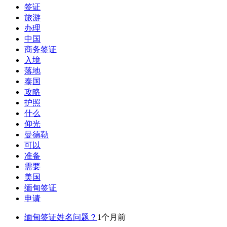
签证
旅游
办理
中国
商务签证
入境
落地
泰国
攻略
护照
什么
仰光
曼德勒
可以
准备
需要
美国
缅甸签证
申请
缅甸签证姓名问题？
1个月前