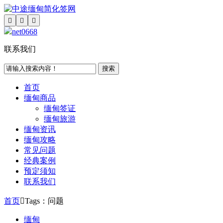



net0668
联系我们
搜索
首页
缅甸商品
缅甸签证
缅甸旅游
缅甸资讯
缅甸攻略
常见问题
经典案例
预定须知
联系我们
首页

Tags：问题
缅甸